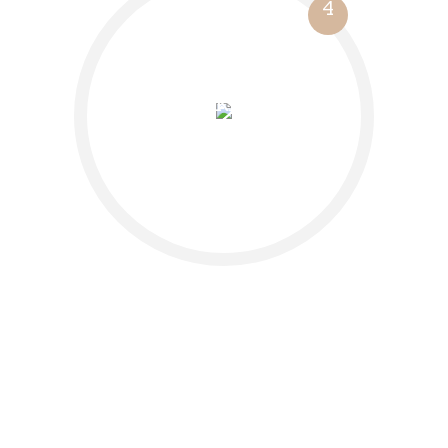
4
Verwirklichung
der Vision