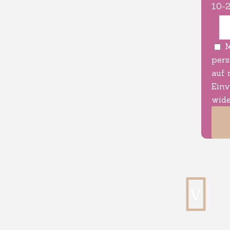
10-2
M
pers
auf 
Einv
wide