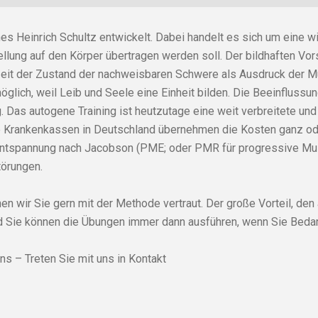
s Heinrich Schultz entwickelt. Dabei handelt es sich um eine w
ellung auf den Körper übertragen werden soll. Der bildhaften Vo
 Zeit der Zustand der nachweisbaren Schwere als Ausdruck der M
öglich, weil Leib und Seele eine Einheit bilden. Die Beeinflussu
. Das autogene Training ist heutzutage eine weit verbreitete un
e Krankenkassen in Deutschland übernehmen die Kosten ganz od
entspannung nach Jacobson (PME; oder PMR für progressive Mus
törungen.
n wir Sie gern mit der Methode vertraut. Der große Vorteil, den a
nd Sie können die Übungen immer dann ausführen, wenn Sie Bedar
ns – Treten Sie mit uns in Kontakt